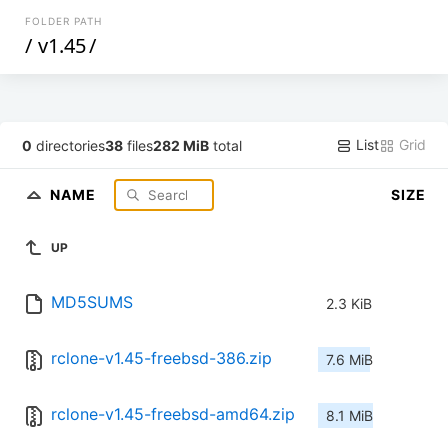
FOLDER PATH
/
v1.45
/
List
Grid
0
directories
38
files
282 MiB
total
NAME
SIZE
UP
MD5SUMS
2.3 KiB
rclone-v1.45-freebsd-386.zip
7.6 MiB
rclone-v1.45-freebsd-amd64.zip
8.1 MiB